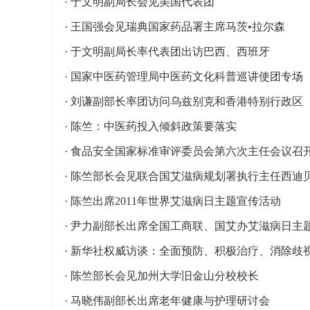
·
于文明副局长会见美国代表团
·
王国强会见瑞典国家药品署主席马茨•拉尔森
·
于文明副局长率代表团出访巴西、西班牙
·
国家中医药管理局中医药文化科普巡讲使团专场
·
刘谦副部长率团访问乌兹别克和香港特别行政区
·
陈竺：中医药投入倾斜政策要落实
·
食品安全国家标准审评委员会第六次主任会议召
·
陈竺部长会见联合国艾滋病规划署执行主任西迪
·
陈竺出席2011年世界艾滋病日主题宣传活动
·
尹力副部长出席全国工商联、国艾办艾滋病日主
·
新华社权威访谈：全面预防、积极治疗、消除歧
·
陈竺部长会见加州大学旧金山分校校长
·
马晓伟副部长出席老年健康与护理研讨会