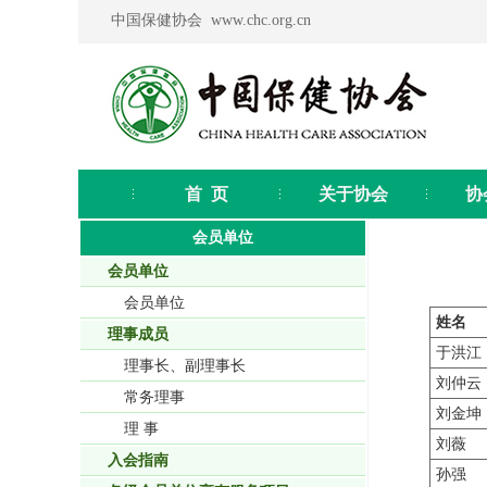
中国保健协会 www.chc.org.cn
首 页
关于协会
协
会员单位
会员单位
会员单位
姓名
理事成员
于洪江
理事长、副理事长
刘仲云
常务理事
刘金坤
理 事
刘薇
入会指南
孙强