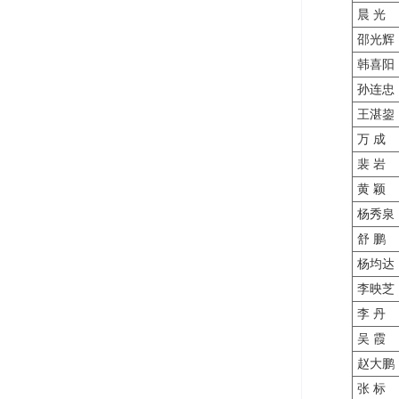
晨 光
邵光辉
韩喜阳
孙连忠
王湛鋆
万 成
裴 岩
黄 颖
杨秀泉
舒 鹏
杨均达
李映芝
李 丹
吴 霞
赵大鹏
张 标