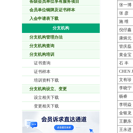
各级会员单位享有服务项目
张一博
会员单位铜牌及证书样本
张 彦
入会申请表下载
施 维
分支机构
倪仔鑫
分支机构管理办法
康炳元
分支机构查询
管庆磊
分支机构培训
黄金宝
证书查询
石 丰
CHEN 
证书样本
文有珍
培训资料下载
李晓宁
分支机构设立、变更
杨睿
设立相关下载
李明焱
变更相关下载
金银龙
王鹏东
王永进