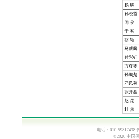
杨 晓
孙晓霞
闫 俊
于 智
蔡 颖
马麒麟
付彩虹
方彦雯
孙鹏楚
刁凤菊
张开鑫
赵 昆
杜 然
电话：010-598174
©2026 中国保健