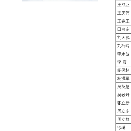
王成亚
王庆伟
王春玉
田向东
刘天鹏
刘巧玲
李永波
李 霞
杨保林
杨洪军
吴英慧
吴毅丹
张立新
周立东
周立群
徐琳