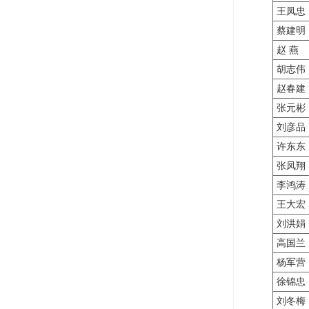
王凤忠
蔡建明
赵 燕
胡志伟
赵春建
张元彬
刘彦品
许东东
张凤翔
李鸿涛
王大宏
刘洪娟
高国兰
杨军营
徐锦忠
刘冬梅