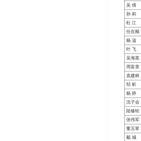
吴 倩
孙 莉
杜 江
任在顺
杨 溢
叶 飞
吴海英
周富章
袁建林
邹 昕
杨 婷
沈子会
陆修铃
张伟军
董五辈
戴 城